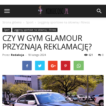
Strona główna
Sport
Legginsy sportowe na siłownię i fitness
Sport
Legginsy sportowe na siłownię i fitness
CZY W GYM GLAMOUR
PRZYZNAJĄ REKLAMACJĘ?
Przez
Redakcja
-
18 lutego 2024
621
0