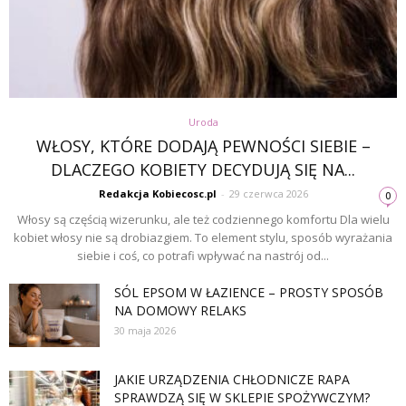
Uroda
WŁOSY, KTÓRE DODAJĄ PEWNOŚCI SIEBIE –
DLACZEGO KOBIETY DECYDUJĄ SIĘ NA...
Redakcja Kobiecosc.pl
-
29 czerwca 2026
0
Włosy są częścią wizerunku, ale też codziennego komfortu Dla wielu
kobiet włosy nie są drobiazgiem. To element stylu, sposób wyrażania
siebie i coś, co potrafi wpływać na nastrój od...
SÓL EPSOM W ŁAZIENCE – PROSTY SPOSÓB
NA DOMOWY RELAKS
30 maja 2026
JAKIE URZĄDZENIA CHŁODNICZE RAPA
SPRAWDZĄ SIĘ W SKLEPIE SPOŻYWCZYM?