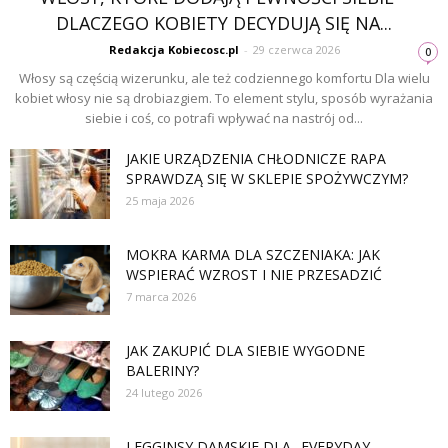
DLACZEGO KOBIETY DECYDUJĄ SIĘ NA...
Redakcja Kobiecosc.pl
-
29 czerwca 2026
0
Włosy są częścią wizerunku, ale też codziennego komfortu Dla wielu
kobiet włosy nie są drobiazgiem. To element stylu, sposób wyrażania
siebie i coś, co potrafi wpływać na nastrój od...
JAKIE URZĄDZENIA CHŁODNICZE RAPA
SPRAWDZĄ SIĘ W SKLEPIE SPOŻYWCZYM?
25 maja 2026
MOKRA KARMA DLA SZCZENIAKA: JAK
WSPIERAĆ WZROST I NIE PRZESADZIĆ
7 marca 2026
JAK ZAKUPIĆ DLA SIEBIE WYGODNE
BALERINY?
24 lutego 2026
LEGGINSY DAMSKIE DLA „EVERYDAY